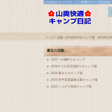
大自然のどまん中でらくらく快適なキャンプを目指す
トップ
›
活動
›
2019NAPiキャンプ場 2019年5月
最近の活動
2027一の瀬釣りキャンプ
2026ナラ入沢渓流釣りキャンプ場
2026 森きちキャンプ場
2025 利平茶屋森林公園キャンプ場
2025 しらびそ高原キャンプ場