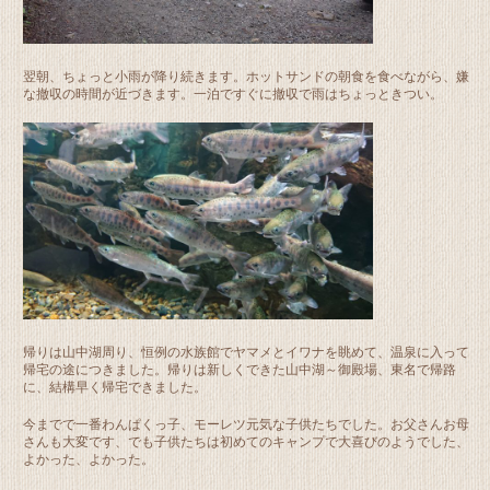
翌朝、ちょっと小雨が降り続きます。ホットサンドの朝食を食べながら、嫌
な撤収の時間が近づきます。一泊ですぐに撤収で雨はちょっときつい。
帰りは山中湖周り、恒例の水族館でヤマメとイワナを眺めて、温泉に入って
帰宅の途につきました。帰りは新しくできた山中湖～御殿場、東名で帰路
に、結構早く帰宅できました。
今までで一番わんぱくっ子、モーレツ元気な子供たちでした。お父さんお母
さんも大変です、でも子供たちは初めてのキャンプで大喜びのようでした、
よかった、よかった。