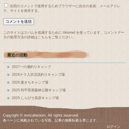
次回のコメントで使用するためブラウザーに自分の名前、メールアドレ
ス、サイトを保存する。
このサイトはスパムを低減するために Akismet を使っています。
コメントデー
タの処理方法の詳細はこちらをご覧ください
。
最近の活動
2027一の瀬釣りキャンプ
2026ナラ入沢渓流釣りキャンプ場
2026 森きちキャンプ場
2025 利平茶屋森林公園キャンプ場
2025 しらびそ高原キャンプ場
Copyright © mmcaferoom, All rights reserved.
各ページに掲載されている写真、記事の無断転載を禁じます。
ログイン