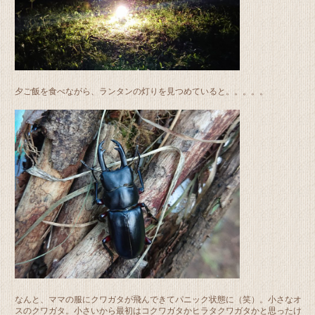
夕ご飯を食べながら、ランタンの灯りを見つめていると。。。。。
なんと、ママの服にクワガタが飛んできてパニック状態に（笑）。小さなオ
スのクワガタ。小さいから最初はコクワガタかヒラタクワガタかと思ったけ