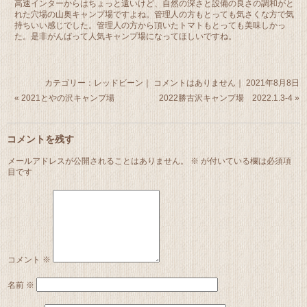
高速インターからはちょっと遠いけど、自然の深さと設備の良さの調和がと
れた穴場の山奥キャンプ場ですよね。管理人の方もとっても気さくな方で気
持ちいい感じでした。管理人の方から頂いたトマトもとっても美味しかっ
た。是非がんばって人気キャンプ場になってほしいですね。
カテゴリー：
レッドビーン
｜
コメントはありません
｜ 2021年8月8日
«
2021とやの沢キャンプ場
2022勝古沢キャンプ場 2022.1.3-4
»
コメントを残す
メールアドレスが公開されることはありません。
※
が付いている欄は必須項
目です
コメント
※
名前
※