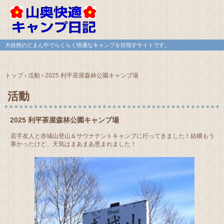
大自然のどまん中でらくらく快適なキャンプを目指すサイトです。
トップ
›
活動
›
2025 利平茶屋森林公園キャンプ場
活動
2025 利平茶屋森林公園キャンプ場
若手友人と赤城山登山＆サウナテントキャンプに行ってきました！結構もう
寒かったけど、天気はまあまあ恵まれました！