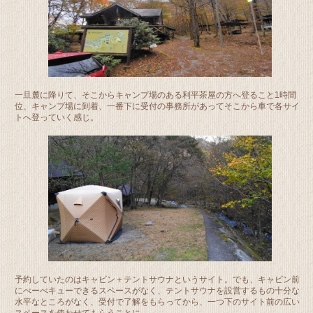
一旦麓に降りて、そこからキャンプ場のある利平茶屋の方へ登ること1時間
位、キャンプ場に到着、一番下に受付の事務所があってそこから車で各サイ
トへ登っていく感じ。
予約していたのはキャビン＋テントサウナというサイト。でも、キャビン前
にべーべキューできるスペースがなく、テントサウナを設営するもの十分な
水平なところがなく、受付で了解をもらってから、一つ下のサイト前の広い