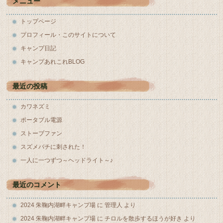
メニュー
トップページ
プロフィール・このサイトについて
キャンプ日記
キャンプあれこれBLOG
最近の投稿
カワネズミ
ポータブル電源
ストーブファン
スズメバチに刺された！
一人に一つずつ～ヘッドライト～♪
最近のコメント
2024 朱鞠内湖畔キャンプ場
に
管理人
より
2024 朱鞠内湖畔キャンプ場
に
チロルを散歩するほうが好き
より