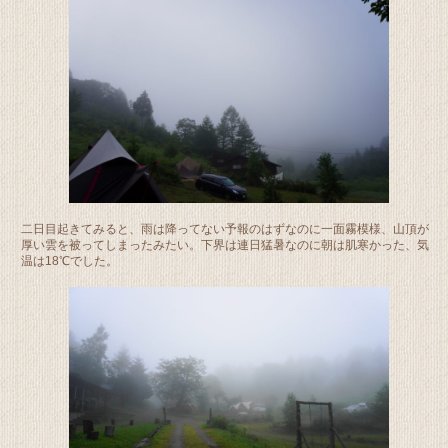
二日目起きてみると、雨は降ってない予報のはずなのに一面霧模様、山頂が
厚い雲を被ってしまったみたい。下界は連日猛暑なのに朝は肌寒かった、気
温は18℃でした。