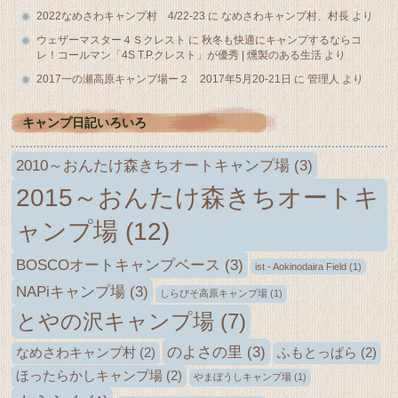
2022なめさわキャンプ村 4/22-23
に
なめさわキャンプ村、村長
より
ウェザーマスター４Ｓクレスト
に
秋冬も快適にキャンプするならコ
レ！コールマン「4S T.P.クレスト」が優秀 | 燻製のある生活
より
2017一の瀬高原キャンプ場ー２ 2017年5月20-21日
に
管理人
より
キャンプ日記いろいろ
2010～おんたけ森きちオートキャンプ場
(3)
2015～おんたけ森きちオートキ
ャンプ場
(12)
BOSCOオートキャンプベース
(3)
ist - Aokinodaira Field
(1)
NAPiキャンプ場
(3)
しらびそ高原キャンプ場
(1)
とやの沢キャンプ場
(7)
のよさの里
(3)
なめさわキャンプ村
(2)
ふもとっぱら
(2)
ほったらかしキャンプ場
(2)
やまぼうしキャンプ場
(1)