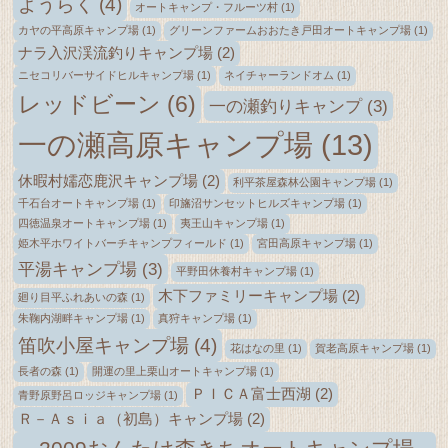
ようらく
(4)
オートキャンプ・フルーツ村
(1)
カヤの平高原キャンプ場
(1)
グリーンファームおおたき戸田オートキャンプ場
(1)
ナラ入沢渓流釣りキャンプ場
(2)
ニセコリバーサイドヒルキャンプ場
(1)
ネイチャーランドオム
(1)
レッドビーン
(6)
一の瀬釣りキャンプ
(3)
一の瀬高原キャンプ場
(13)
休暇村嬬恋鹿沢キャンプ場
(2)
利平茶屋森林公園キャンプ場
(1)
千石台オートキャンプ場
(1)
印旛沼サンセットヒルズキャンプ場
(1)
四徳温泉オートキャンプ場
(1)
夷王山キャンプ場
(1)
姫木平ホワイトバーチキャンプフィールド
(1)
宮田高原キャンプ場
(1)
平湯キャンプ場
(3)
平野田休養村キャンプ場
(1)
木下ファミリーキャンプ場
(2)
廻り目平ふれあいの森
(1)
朱鞠内湖畔キャンプ場
(1)
真狩キャンプ場
(1)
笛吹小屋キャンプ場
(4)
花はなの里
(1)
賀老高原キャンプ場
(1)
長者の森
(1)
開運の里上栗山オートキャンプ場
(1)
ＰＩＣＡ富士西湖
(2)
青野原野呂ロッジキャンプ場
(1)
Ｒ－Ａｓｉａ（初島）キャンプ場
(2)