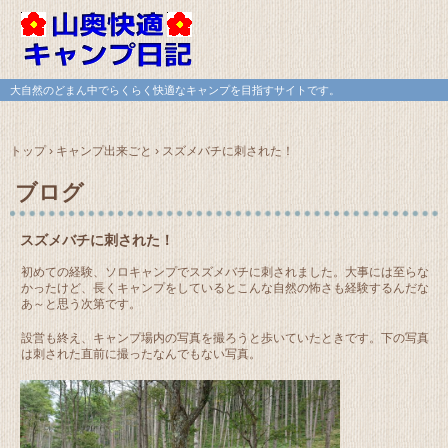
大自然のどまん中でらくらく快適なキャンプを目指すサイトです。
トップ
›
キャンプ出来ごと
›
スズメバチに刺された！
ブログ
スズメバチに刺された！
初めての経験、ソロキャンプでスズメバチに刺されました。大事には至らな
かったけど、長くキャンプをしているとこんな自然の怖さも経験するんだな
あ～と思う次第です。
設営も終え、キャンプ場内の写真を撮ろうと歩いていたときです。下の写真
は刺された直前に撮ったなんでもない写真。