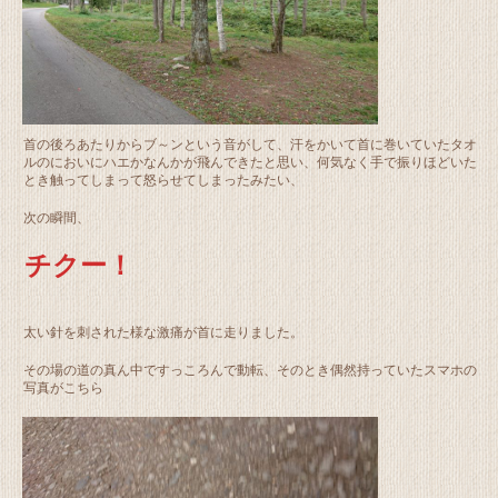
首の後ろあたりからブ～ンという音がして、汗をかいて首に巻いていたタオ
ルのにおいにハエかなんかが飛んできたと思い、何気なく手で振りほどいた
とき触ってしまって怒らせてしまったみたい、
次の瞬間、
チクー！
太い針を刺された様な激痛が首に走りました。
その場の道の真ん中ですっころんで動転、そのとき偶然持っていたスマホの
写真がこちら