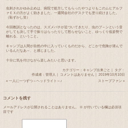
虫刺されかゆみ止めは、病院で処方してもらったやつよりもこのムヒアルフ
ァＥＸの方がよく効きました、一週間会社のデスクでも塗り続けました。
（恥ずかし笑）
今回教訓となったのは、スズメバチが近づいてきたり、虫のブ～ンという音
がしても決して手で振りはらったりして怒らせないこと、ゆっくり低姿勢で
離れる、ということ。
キャンプは人間が自然の中に入っていくものだから、どこかで危険が潜んで
いるんだなあ～、と感じました。
十分に気を付けながら楽しみたいと思います。
カテゴリー：
キャンプ出来ごと
｜ タグ：
作成者：管理人｜
コメントはありません
｜ 2019年10月10日
«
一人に一つずつ～ヘッドライト～♪
ストーブファン
»
コメントを残す
メールアドレスが公開されることはありません。
※
が付いている欄は必須項
目です