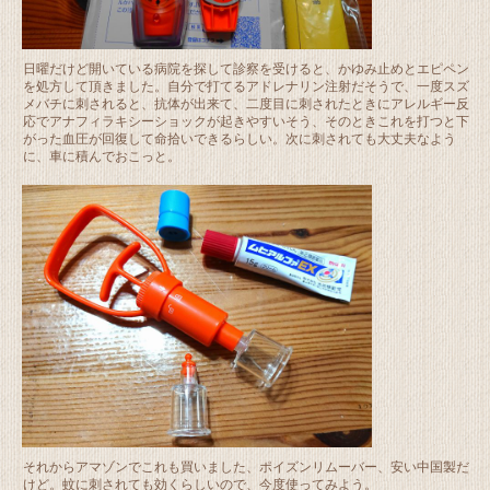
日曜だけど開いている病院を探して診察を受けると、かゆみ止めとエピペン
を処方して頂きました。自分で打てるアドレナリン注射だそうで、一度スズ
メバチに刺されると、抗体が出来て、二度目に刺されたときにアレルギー反
応でアナフィラキシーショックが起きやすいそう、そのときこれを打つと下
がった血圧が回復して命拾いできるらしい。次に刺されても大丈夫なよう
に、車に積んでおこっと。
それからアマゾンでこれも買いました、ポイズンリムーバー、安い中国製だ
けど。蚊に刺されても効くらしいので、今度使ってみよう。