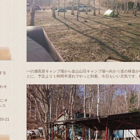
一の瀬高原キャンプ場から金山山荘キャンプ場へ向かう道の林道が
する
とに。予定より１時間半遅れでやっと到着。今日もいい天気です。標
わキ
適にキ
レス
0-21