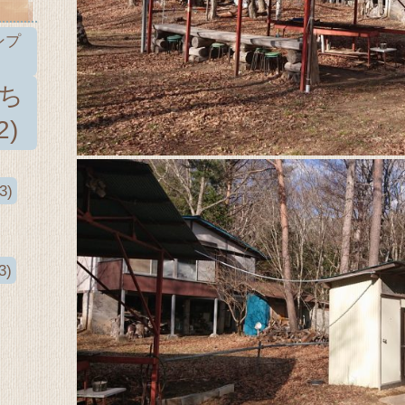
ンプ
きち
2)
3)
3)