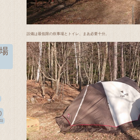
設備は最低限の炊事場とトイレ、まあ必要十分。
場
)
1)