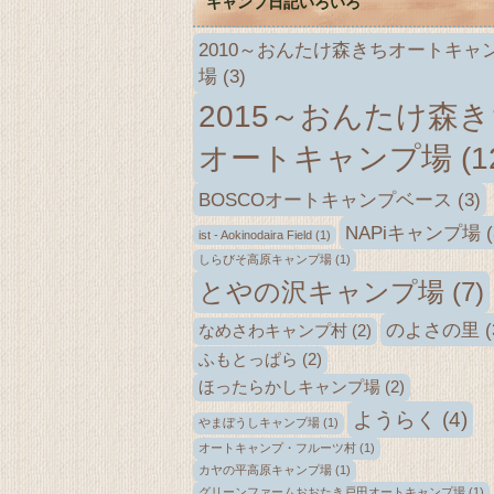
キャンプ日記いろいろ
2010～おんたけ森きちオートキャ
場
(3)
2015～おんたけ森
オートキャンプ場
(1
BOSCOオートキャンプベース
(3)
NAPiキャンプ場
(
ist - Aokinodaira Field
(1)
しらびそ高原キャンプ場
(1)
とやの沢キャンプ場
(7)
のよさの里
(
なめさわキャンプ村
(2)
ふもとっぱら
(2)
ほったらかしキャンプ場
(2)
ようらく
(4)
やまぼうしキャンプ場
(1)
オートキャンプ・フルーツ村
(1)
カヤの平高原キャンプ場
(1)
グリーンファームおおたき戸田オートキャンプ場
(1)