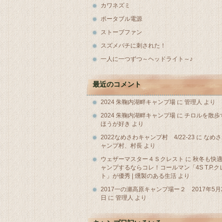
カワネズミ
ポータブル電源
ストーブファン
スズメバチに刺された！
一人に一つずつ～ヘッドライト～♪
最近のコメント
2024 朱鞠内湖畔キャンプ場
に
管理人
より
2024 朱鞠内湖畔キャンプ場
に
チロルを散歩
ほうが好き
より
2022なめさわキャンプ村 4/22-23
に
なめさ
ャンプ村、村長
より
ウェザーマスター４Ｓクレスト
に
秋冬も快
ャンプするならコレ！コールマン「4S T.P.ク
ト」が優秀 | 燻製のある生活
より
2017一の瀬高原キャンプ場ー２ 2017年5月2
日
に
管理人
より