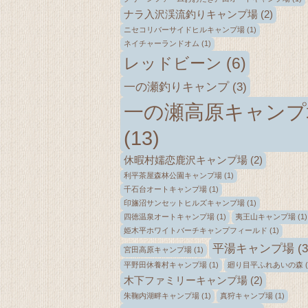
ナラ入沢渓流釣りキャンプ場
(2)
ニセコリバーサイドヒルキャンプ場
(1)
ネイチャーランドオム
(1)
レッドビーン
(6)
一の瀬釣りキャンプ
(3)
一の瀬高原キャンプ
(13)
休暇村嬬恋鹿沢キャンプ場
(2)
利平茶屋森林公園キャンプ場
(1)
千石台オートキャンプ場
(1)
印旛沼サンセットヒルズキャンプ場
(1)
四徳温泉オートキャンプ場
(1)
夷王山キャンプ場
(1)
姫木平ホワイトバーチキャンプフィールド
(1)
平湯キャンプ場
(3
宮田高原キャンプ場
(1)
平野田休養村キャンプ場
(1)
廻り目平ふれあいの森
(
木下ファミリーキャンプ場
(2)
朱鞠内湖畔キャンプ場
(1)
真狩キャンプ場
(1)