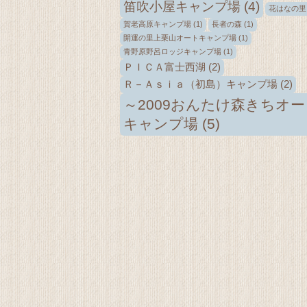
笛吹小屋キャンプ場
(4)
花はなの里
賀老高原キャンプ場
(1)
長者の森
(1)
開運の里上栗山オートキャンプ場
(1)
青野原野呂ロッジキャンプ場
(1)
ＰＩＣＡ富士西湖
(2)
Ｒ－Ａｓｉａ（初島）キャンプ場
(2)
～2009おんたけ森きちオー
キャンプ場
(5)