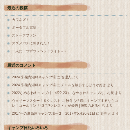
最近の投稿
カワネズミ
ポータブル電源
ストーブファン
スズメバチに刺された！
一人に一つずつ～ヘッドライト～♪
最近のコメント
2024 朱鞠内湖畔キャンプ場
に
管理人
より
2024 朱鞠内湖畔キャンプ場
に
チロルを散歩するほうが好き
より
2022なめさわキャンプ村 4/22-23
に
なめさわキャンプ村、村長
より
ウェザーマスター４Ｓクレスト
に
秋冬も快適にキャンプするならコ
レ！コールマン「4S T.P.クレスト」が優秀 | 燻製のある生活
より
2017一の瀬高原キャンプ場ー２ 2017年5月20-21日
に
管理人
より
キャンプ日記いろいろ