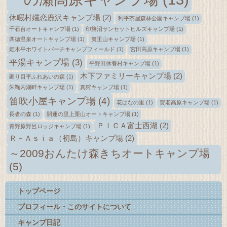
休暇村嬬恋鹿沢キャンプ場
(2)
利平茶屋森林公園キャンプ場
(1)
千石台オートキャンプ場
(1)
印旛沼サンセットヒルズキャンプ場
(1)
四徳温泉オートキャンプ場
(1)
夷王山キャンプ場
(1)
姫木平ホワイトバーチキャンプフィールド
(1)
宮田高原キャンプ場
(1)
平湯キャンプ場
(3)
平野田休養村キャンプ場
(1)
木下ファミリーキャンプ場
(2)
廻り目平ふれあいの森
(1)
朱鞠内湖畔キャンプ場
(1)
真狩キャンプ場
(1)
笛吹小屋キャンプ場
(4)
花はなの里
(1)
賀老高原キャンプ場
(1)
長者の森
(1)
開運の里上栗山オートキャンプ場
(1)
ＰＩＣＡ富士西湖
(2)
青野原野呂ロッジキャンプ場
(1)
Ｒ－Ａｓｉａ（初島）キャンプ場
(2)
～2009おんたけ森きちオートキャンプ場
(5)
トップページ
プロフィール・このサイトについて
キャンプ日記