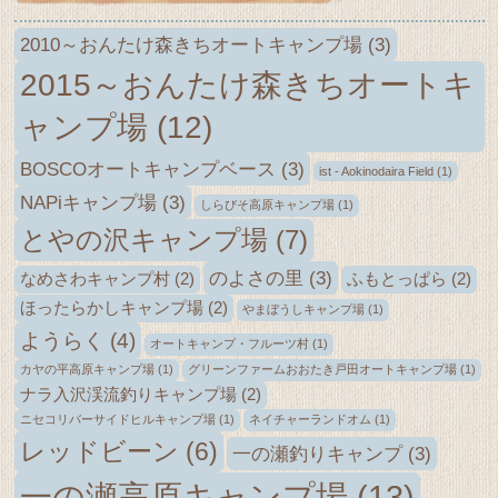
2010～おんたけ森きちオートキャンプ場
(3)
2015～おんたけ森きちオートキ
ャンプ場
(12)
BOSCOオートキャンプベース
(3)
ist - Aokinodaira Field
(1)
NAPiキャンプ場
(3)
しらびそ高原キャンプ場
(1)
とやの沢キャンプ場
(7)
のよさの里
(3)
なめさわキャンプ村
(2)
ふもとっぱら
(2)
ほったらかしキャンプ場
(2)
やまぼうしキャンプ場
(1)
ようらく
(4)
オートキャンプ・フルーツ村
(1)
カヤの平高原キャンプ場
(1)
グリーンファームおおたき戸田オートキャンプ場
(1)
ナラ入沢渓流釣りキャンプ場
(2)
ニセコリバーサイドヒルキャンプ場
(1)
ネイチャーランドオム
(1)
レッドビーン
(6)
一の瀬釣りキャンプ
(3)
一の瀬高原キャンプ場
(13)