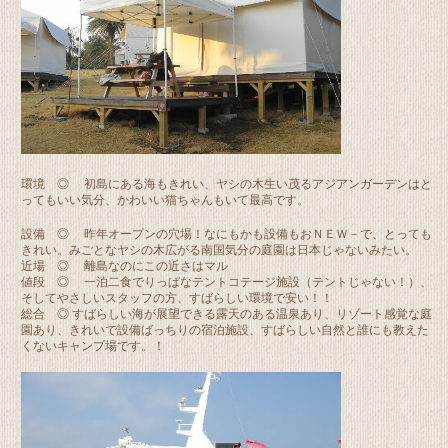
環境 ◎ 初島にある海もきれい、ヤシの木生い茂るアジアンガーデンはと
ってもいい気分、かわいい猫ちゃんもいて最高です。
設備 ◎ 昨年オープンの穴場！なにもかも設備もおＮＥＷ－で、とっても
きれい。みごとなヤシの木広がる南国気分の庭園は日本じゃないみたい。
近場 ◎ 離島なのにこの近さはマル
値段 ◎ 一泊二食でりっぱなテントコテージ施設（テントじゃない！）、
そしてやさしいスタッフの方、すばらしい環境で安い！！
総合 ◎ すばらしい海が展望できる露天のある温泉あり、リゾート感覚な庭
園あり、きれいで設備ばっちりの宿泊施設、すばらしい自然と誰にも教えた
くないキャンプ場です。！