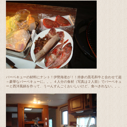
バーベキューの材料にナント！伊勢海老が！！持参の黒毛和牛と合わせて超
～豪華なバーベキューに。。。４人分の食材（写真は２人前）でバーベキュ
ーと西洋風鍋を作って、うーんすんごくおいしいけど、食べきれない。。。