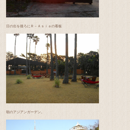
日の出を後ろにＲ－Ａｓｉａの看板
朝のアジアンガーデン。