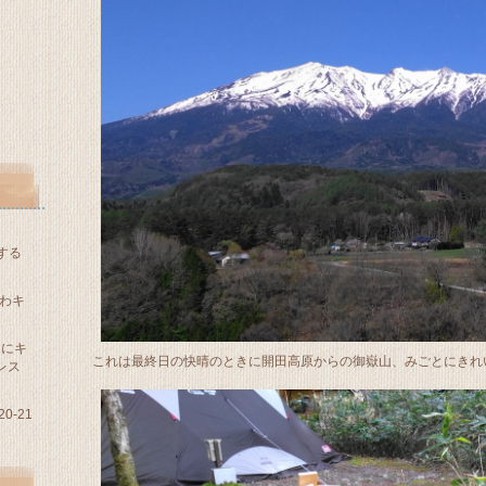
する
わキ
適にキ
これは最終日の快晴のときに開田高原からの御嶽山、みごとにきれ
レス
0-21