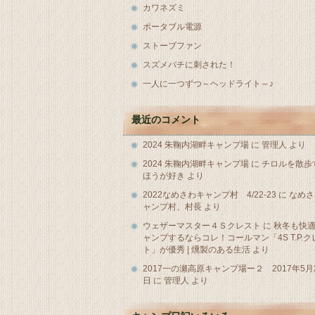
カワネズミ
ポータブル電源
ストーブファン
スズメバチに刺された！
一人に一つずつ～ヘッドライト～♪
最近のコメント
2024 朱鞠内湖畔キャンプ場
に
管理人
より
2024 朱鞠内湖畔キャンプ場
に
チロルを散歩
ほうが好き
より
2022なめさわキャンプ村 4/22-23
に
なめさ
ャンプ村、村長
より
ウェザーマスター４Ｓクレスト
に
秋冬も快
ャンプするならコレ！コールマン「4S T.P.ク
ト」が優秀 | 燻製のある生活
より
2017一の瀬高原キャンプ場ー２ 2017年5月2
日
に
管理人
より