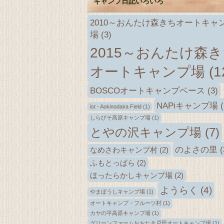
キャンプ日記いろいろ
2010～おんたけ森きちオートキャ
場
(3)
2015～おんたけ森
オートキャンプ場
(1
BOSCOオートキャンプベース
(3)
NAPiキャンプ場
(
ist - Aokinodaira Field
(1)
しらびそ高原キャンプ場
(1)
とやの沢キャンプ場
(7)
のよさの里
(
なめさわキャンプ村
(2)
ふもとっぱら
(2)
ほったらかしキャンプ場
(2)
ようらく
(4)
やまぼうしキャンプ場
(1)
オートキャンプ・フルーツ村
(1)
カヤの平高原キャンプ場
(1)
グリーンファームおおたき戸田オートキャンプ場
(1)