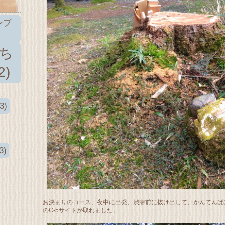
ンプ
きち
2)
3)
3)
お決まりのコース、夜中に出発、渋滞前に抜け出して、かんてんぱ
のC-5サイトが取れました。