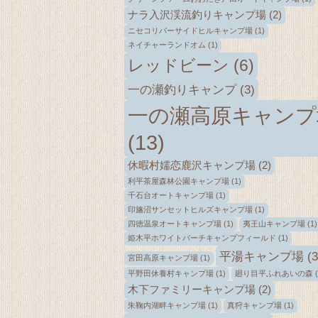
ナラ入沢渓流釣りキャンプ場
(2)
ニセコリバーサイドヒルキャンプ場
(1)
ネイチャーランドオム
(1)
レッドビーン
(6)
一の瀬釣りキャンプ
(3)
一の瀬高原キャンプ
(13)
休暇村嬬恋鹿沢キャンプ場
(2)
利平茶屋森林公園キャンプ場
(1)
千石台オートキャンプ場
(1)
印旛沼サンセットヒルズキャンプ場
(1)
四徳温泉オートキャンプ場
(1)
夷王山キャンプ場
(1)
姫木平ホワイトバーチキャンプフィールド
(1)
平湯キャンプ場
(3
宮田高原キャンプ場
(1)
平野田休養村キャンプ場
(1)
廻り目平ふれあいの森
(
木下ファミリーキャンプ場
(2)
朱鞠内湖畔キャンプ場
(1)
真狩キャンプ場
(1)