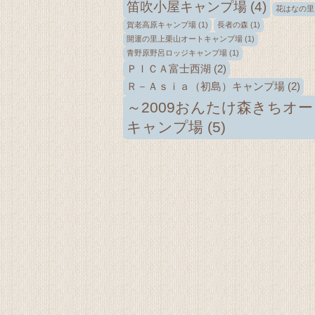
笛吹小屋キャンプ場
(4)
花はなの里
賀老高原キャンプ場
(1)
長者の森
(1)
開運の里上栗山オートキャンプ場
(1)
青野原野呂ロッジキャンプ場
(1)
ＰＩＣＡ富士西湖
(2)
Ｒ－Ａｓｉａ（初島）キャンプ場
(2)
～2009おんたけ森きちオー
キャンプ場
(5)