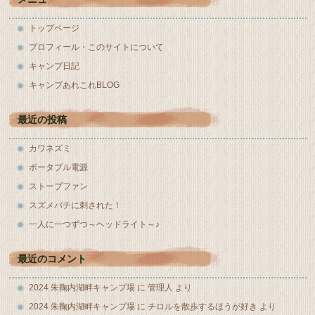
トップページ
プロフィール・このサイトについて
キャンプ日記
キャンプあれこれBLOG
最近の投稿
カワネズミ
ポータブル電源
ストーブファン
スズメバチに刺された！
一人に一つずつ～ヘッドライト～♪
最近のコメント
2024 朱鞠内湖畔キャンプ場
に
管理人
より
2024 朱鞠内湖畔キャンプ場
に
チロルを散歩するほうが好き
より