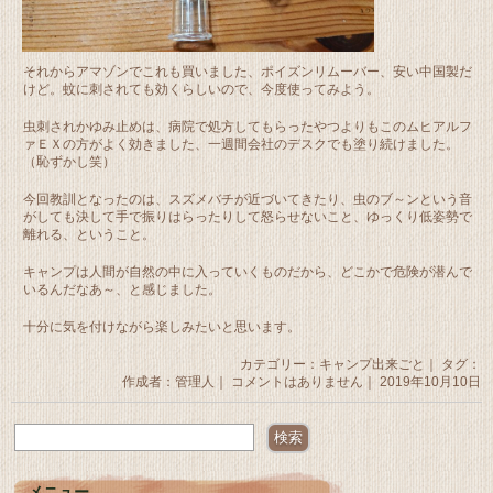
それからアマゾンでこれも買いました、ポイズンリムーバー、安い中国製だ
けど。蚊に刺されても効くらしいので、今度使ってみよう。
虫刺されかゆみ止めは、病院で処方してもらったやつよりもこのムヒアルフ
ァＥＸの方がよく効きました、一週間会社のデスクでも塗り続けました。
（恥ずかし笑）
今回教訓となったのは、スズメバチが近づいてきたり、虫のブ～ンという音
がしても決して手で振りはらったりして怒らせないこと、ゆっくり低姿勢で
離れる、ということ。
キャンプは人間が自然の中に入っていくものだから、どこかで危険が潜んで
いるんだなあ～、と感じました。
十分に気を付けながら楽しみたいと思います。
カテゴリー：
キャンプ出来ごと
｜ タグ：
作成者：管理人｜
コメントはありません
｜ 2019年10月10日
メニュー