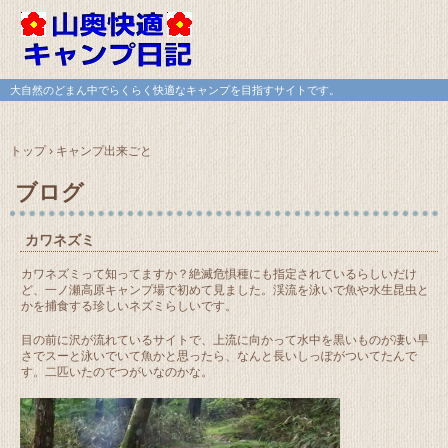
大自然のどまん中でらくらく快適なキャンプを目指すサイトです。
トップ
›
キャンプ出来ごと
ブログ
カワネズミ
カワネズミって知ってますか？絶滅危惧種にも指定されているらしいだけ
ど、一ノ瀬高原キャンプ場で初めて見ました。渓流を泳いで魚や水生昆虫と
かを捕食する珍しいネズミらしいです。
目の前に沢が流れているサイトで、上流に向かって水中を黒いものが凄い早
さでスーと泳いでいて魚かと思ったら、なんと長いしっぽがついてたんで
す。二匹いたのでつがいなのかな。