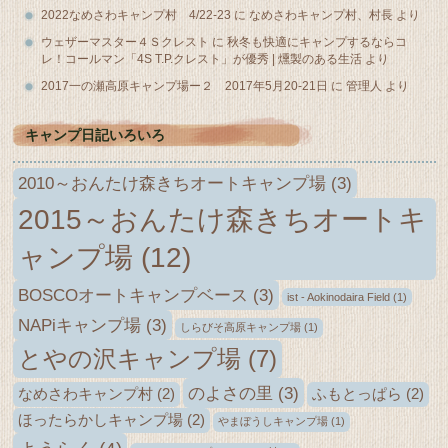
2022なめさわキャンプ村 4/22-23
に
なめさわキャンプ村、村長
より
ウェザーマスター４Ｓクレスト
に
秋冬も快適にキャンプするならコ
レ！コールマン「4S T.P.クレスト」が優秀 | 燻製のある生活
より
2017一の瀬高原キャンプ場ー２ 2017年5月20-21日
に
管理人
より
キャンプ日記いろいろ
2010～おんたけ森きちオートキャンプ場
(3)
2015～おんたけ森きちオートキ
ャンプ場
(12)
BOSCOオートキャンプベース
(3)
ist - Aokinodaira Field
(1)
NAPiキャンプ場
(3)
しらびそ高原キャンプ場
(1)
とやの沢キャンプ場
(7)
のよさの里
(3)
なめさわキャンプ村
(2)
ふもとっぱら
(2)
ほったらかしキャンプ場
(2)
やまぼうしキャンプ場
(1)