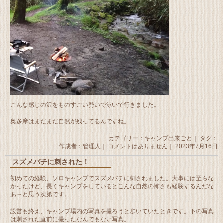
こんな感じの沢をものすごい勢いで泳いで行きました。
奥多摩はまだまだ自然が残ってるんですね。
カテゴリー：
キャンプ出来ごと
｜ タグ：
作成者：管理人｜
コメントはありません
｜ 2023年7月16日
スズメバチに刺された！
初めての経験、ソロキャンプでスズメバチに刺されました。大事には至らな
かったけど、長くキャンプをしているとこんな自然の怖さも経験するんだな
あ～と思う次第です。
設営も終え、キャンプ場内の写真を撮ろうと歩いていたときです。下の写真
は刺された直前に撮ったなんでもない写真。