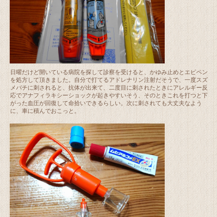
日曜だけど開いている病院を探して診察を受けると、かゆみ止めとエピペン
を処方して頂きました。自分で打てるアドレナリン注射だそうで、一度スズ
メバチに刺されると、抗体が出来て、二度目に刺されたときにアレルギー反
応でアナフィラキシーショックが起きやすいそう、そのときこれを打つと下
がった血圧が回復して命拾いできるらしい。次に刺されても大丈夫なよう
に、車に積んでおこっと。