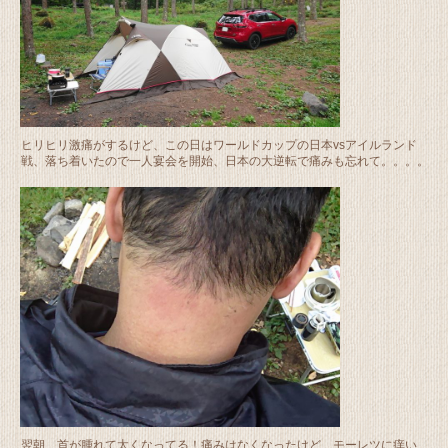
ヒリヒリ激痛がするけど、この日はワールドカップの日本vsアイルランド
戦、落ち着いたので一人宴会を開始、日本の大逆転で痛みも忘れて。。。。
翌朝、首が腫れて太くなってる！痛みはなくなったけど、モーレツに痒い