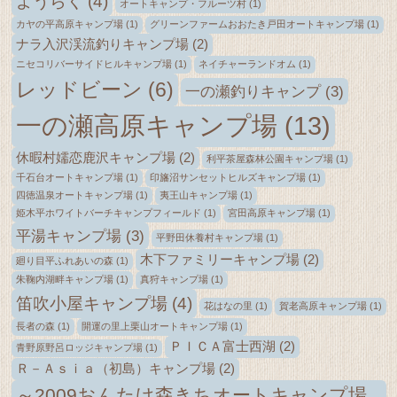
ようらく
(4)
オートキャンプ・フルーツ村
(1)
カヤの平高原キャンプ場
(1)
グリーンファームおおたき戸田オートキャンプ場
(1)
ナラ入沢渓流釣りキャンプ場
(2)
ニセコリバーサイドヒルキャンプ場
(1)
ネイチャーランドオム
(1)
レッドビーン
(6)
一の瀬釣りキャンプ
(3)
一の瀬高原キャンプ場
(13)
休暇村嬬恋鹿沢キャンプ場
(2)
利平茶屋森林公園キャンプ場
(1)
千石台オートキャンプ場
(1)
印旛沼サンセットヒルズキャンプ場
(1)
四徳温泉オートキャンプ場
(1)
夷王山キャンプ場
(1)
姫木平ホワイトバーチキャンプフィールド
(1)
宮田高原キャンプ場
(1)
平湯キャンプ場
(3)
平野田休養村キャンプ場
(1)
木下ファミリーキャンプ場
(2)
廻り目平ふれあいの森
(1)
朱鞠内湖畔キャンプ場
(1)
真狩キャンプ場
(1)
笛吹小屋キャンプ場
(4)
花はなの里
(1)
賀老高原キャンプ場
(1)
長者の森
(1)
開運の里上栗山オートキャンプ場
(1)
ＰＩＣＡ富士西湖
(2)
青野原野呂ロッジキャンプ場
(1)
Ｒ－Ａｓｉａ（初島）キャンプ場
(2)
～2009おんたけ森きちオートキャンプ場