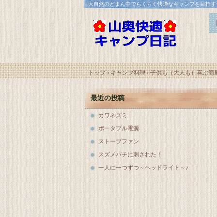
大自然のどまん中でらくらく快適なキャンプを目指す
トップ
›
キャンプ料理
›
子供も（大人も）喜ぶ簡
最近の投稿
カワネズミ
ポータブル電源
ストーブファン
スズメバチに刺された！
一人に一つずつ～ヘッドライト～♪