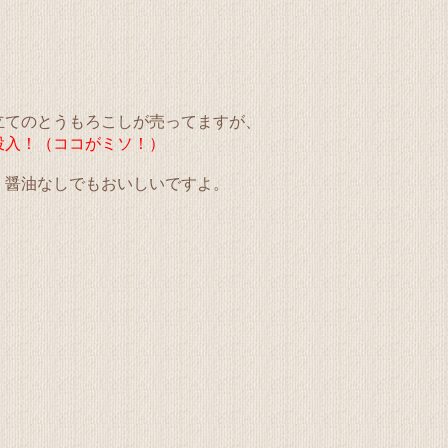
立てのとうもろこしが売ってますが、
投入！（ココがミソ！）
、醤油なしでもおいしいですよ。