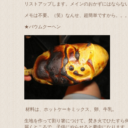
リストアップします。メインのおかずにはならな
メモは不要。（笑）なんせ、超簡単ですから。。
★バウムクーヘン
材料は、ホットケーキミックス、卵、牛乳。
生地を作って割り箸につけて、焚き火でひたすら
届くところで、子供にやらせると夢中になります